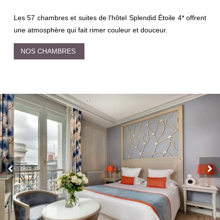
Les 57 chambres et suites de l'hôtel Splendid Étoile 4* offrent
une atmosphère qui fait rimer couleur et douceur.
NOS CHAMBRES
HÔTEL
CHAMBRES ET SUITES
PETIT-DÉJEUNER & BAR
OFFRES SPÉCIALES
GALERIE
CONTACT
1 avenue Carnot
75017 Paris