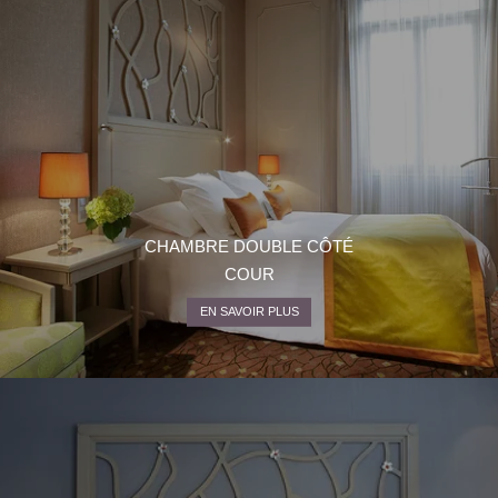
CHAMBRE DOUBLE CÔTÉ
COUR
HÔTEL
EN SAVOIR PLUS
CHAMBRES ET SUITES
PETIT-DÉJEUNER & BAR
OFFRES SPÉCIALES
GALERIE
CONTACT