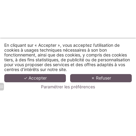
En cliquant sur « Accepter », vous acceptez l’utilisation de
cookies à usages techniques nécessaires à son bon
fonctionnement, ainsi que des cookies, y compris des cookies
tiers, à des fins statistiques, de publicité ou de personnalisation
pour vous proposer des services et des offres adaptés à vos
centres d’intérêts sur notre site.
✓ Accepter
✗ Refuser
Paramétrer les préférences
Hotel
Hotel
Chambre
Chambre
Splendid
Splendid
double
double
Etoile -
Etoile -
sur cour
sur cour