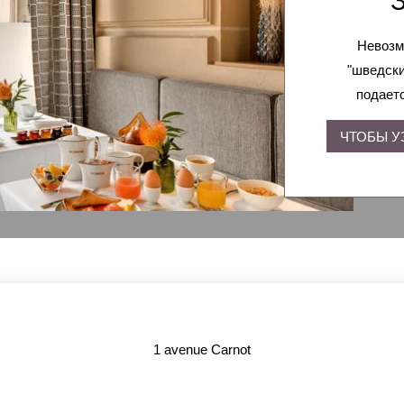
ПЕЦИАЛЬНЫЕ ПРЕДЛОЖЕН
Невозм
ГАЛЕРЕЯ
"шведски
подает
СВЯЗАТЬСЯ С
ЧТОБЫ У
1 avenue Carnot
1 avenue Carnot