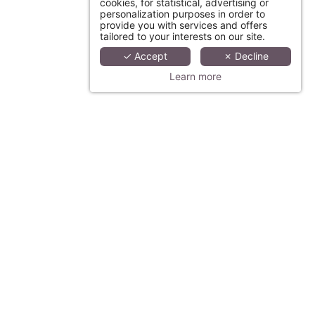
cookies, for statistical, advertising or
personalization purposes in order to
provide you with services and offers
tailored to your interests on our site.
✓ Accept
✗ Decline
Learn more