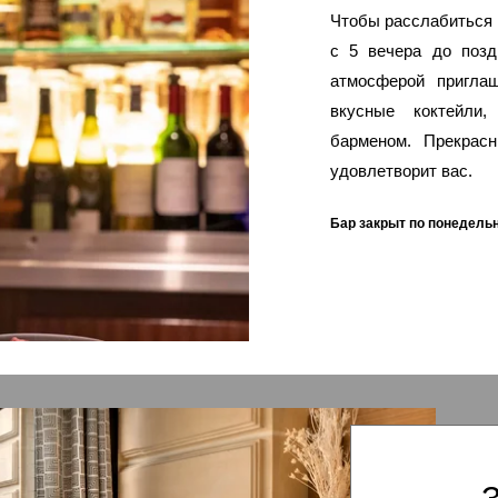
Чтобы расслабиться 
с 5 вечера до позд
атмосферой пригла
вкусные коктейли,
барменом. Прекрас
удовлетворит вас.
Бар закрыт по понедельн
ОТЕЛЬ
НОМЕРА И ЛЮКСЫ
РЕСТОРАН И БАР