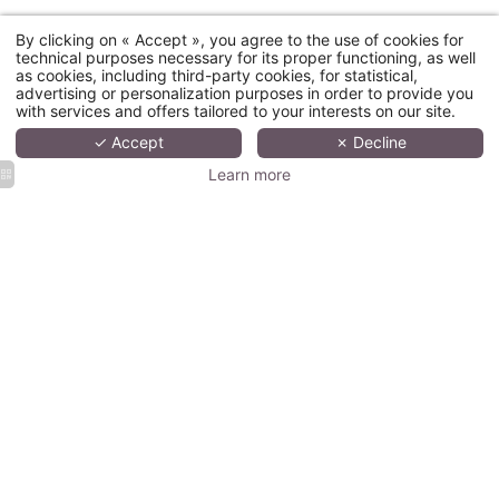
By clicking on « Accept », you agree to the use of cookies for
technical purposes necessary for its proper functioning, as well
as cookies, including third-party cookies, for statistical,
ЗАВТРАК
advertising or personalization purposes in order to provide you
with services and offers tailored to your interests on our site.
✓ Accept
✗ Decline
Невозможно пропустить завтрак "шведский стол",
Learn more
особенно когда он подается до 12:30 по выходным!
ЧТОБЫ УЗНАТЬ БОЛЬШЕ ОБ ЭТОМ.