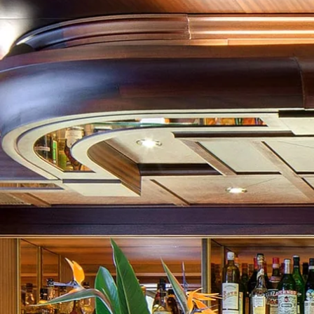
ОТЕЛЬ
НОМЕРА И ЛЮКСЫ
РЕСТОРАН И БАР
СПЕЦИАЛЬНЫЕ ПРЕДЛОЖЕНИЯ
ГАЛЕРЕЯ
СВЯЗАТЬСЯ С
1 avenue Carnot