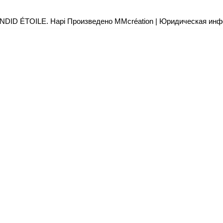
NDID ÉTOILE.
Hapi
Произведено
MMcréation
|
Юридическая инф